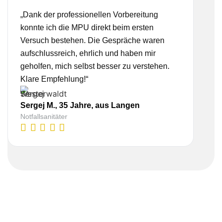
„Dank der professionellen Vorbereitung
„Ich
konnte ich die MPU direkt beim ersten
Bera
Versuch bestehen. Die Gespräche waren
nehm
aufschlussreich, ehrlich und haben mir
real
geholfen, mich selbst besser zu verstehen.
Vorb
Klare Empfehlung!“
gesc
Sergej M., 35 Jahre, aus Langen
Lis
Notfallsanitäter
Kauf