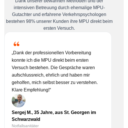
Dank unserer bewährten Methoden und der
intensiven Betreuung durch ehemalige MPU-
Gutachter und erfahrene Verkehrspsychologen
bestehen 98% unserer Kunden ihre MPU direkt beim
ersten Versuch.
„Dank der professionellen Vorbereitung
„Ich
konnte ich die MPU direkt beim ersten
Bera
Versuch bestehen. Die Gespräche waren
nehm
aufschlussreich, ehrlich und haben mir
real
geholfen, mich selbst besser zu verstehen.
Vorb
Klare Empfehlung!“
gesc
Sergej M., 35 Jahre, aus St. Georgen im
Lisa
Schwarzwald
Sch
Notfallsanitäter
Kauf