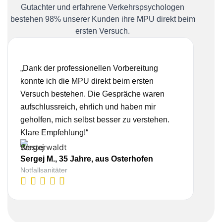
Gutachter und erfahrene Verkehrspsychologen
bestehen 98% unserer Kunden ihre MPU direkt beim
ersten Versuch.
„Dank der professionellen Vorbereitung
„Ich
konnte ich die MPU direkt beim ersten
Bera
Versuch bestehen. Die Gespräche waren
nehm
aufschlussreich, ehrlich und haben mir
real
geholfen, mich selbst besser zu verstehen.
Vorb
Klare Empfehlung!“
gesc
Sergej M., 35 Jahre, aus Osterhofen
Lisa
Notfallsanitäter
Kauf