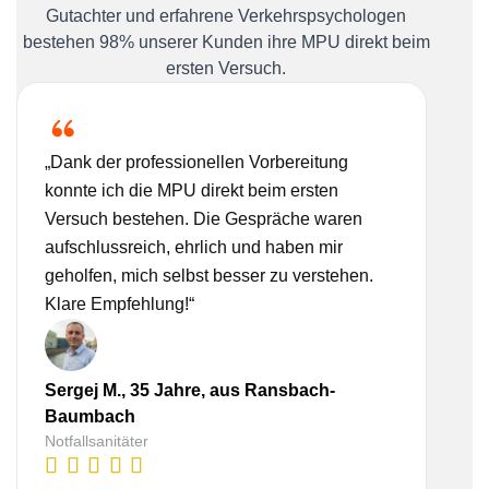
Gutachter und erfahrene Verkehrspsychologen
bestehen 98% unserer Kunden ihre MPU direkt beim
ersten Versuch.
„Dank der professionellen Vorbereitung
„Ich
konnte ich die MPU direkt beim ersten
Bera
Versuch bestehen. Die Gespräche waren
nehm
aufschlussreich, ehrlich und haben mir
real
geholfen, mich selbst besser zu verstehen.
Vorb
Klare Empfehlung!“
gesc
Sergej M., 35 Jahre, aus Ransbach-
Lis
Baumbach
Ba
Notfallsanitäter
Kauf