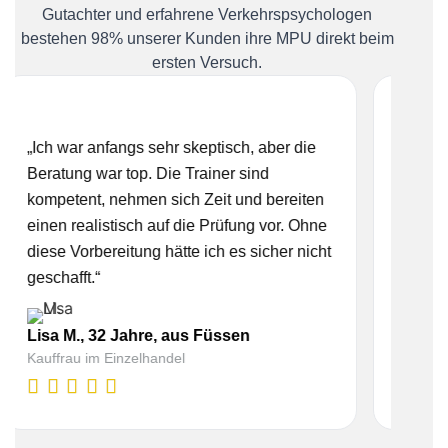
Gutachter und erfahrene Verkehrspsychologen
bestehen 98% unserer Kunden ihre MPU direkt beim
ersten Versuch.
 anfangs sehr skeptisch, aber die
„Ich hatte große A
 war top. Die Trainer sind
hier wurde ich Schri
nt, nehmen sich Zeit und bereiten
Das Team ist freun
alistisch auf die Prüfung vor. Ohne
motivierend. Ich k
rbereitung hätte ich es sicher nicht
jedem empfehlen!“
t.“
Tobias R., 45 Jah
, 32 Jahre, aus Füssen
KFZ-Mechatroniker
 im Einzelhandel