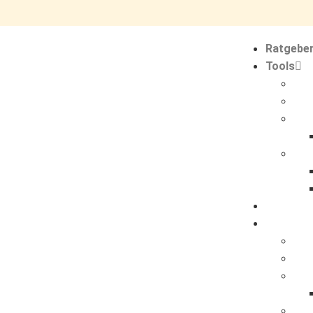
Ratgebe
Tools
Pro
Res
Rea
Buß
Ratgeber
Tools
Pro
Res
Rea
Buß