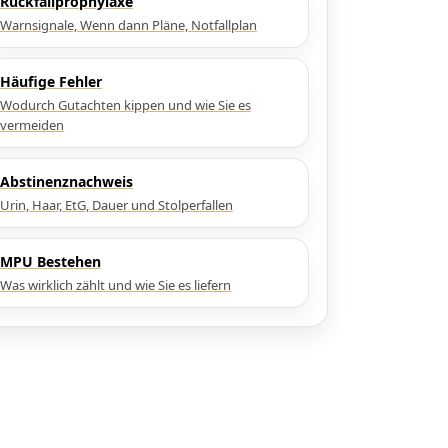
Rückfallprophylaxe
Warnsignale, Wenn dann Pläne, Notfallplan
Häufige Fehler
Wodurch Gutachten kippen und wie Sie es
vermeiden
Abstinenznachweis
Urin, Haar, EtG, Dauer und Stolperfallen
MPU Bestehen
Was wirklich zählt und wie Sie es liefern