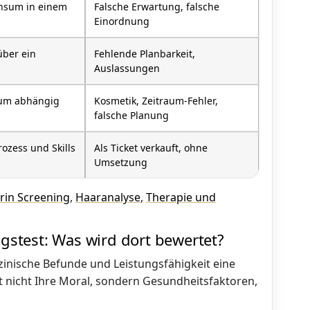
onsum in einem
Falsche Erwartung, falsche
Einordnung
über ein
Fehlende Planbarkeit,
Auslassungen
aum abhängig
Kosmetik, Zeitraum-Fehler,
falsche Planung
ozess und Skills
Als Ticket verkauft, ohne
Umsetzung
rin Screening
,
Haaranalyse
,
Therapie und
ngstest: Was wird dort bewertet?
nische Befunde und Leistungsfähigkeit eine
üft nicht Ihre Moral, sondern Gesundheitsfaktoren,