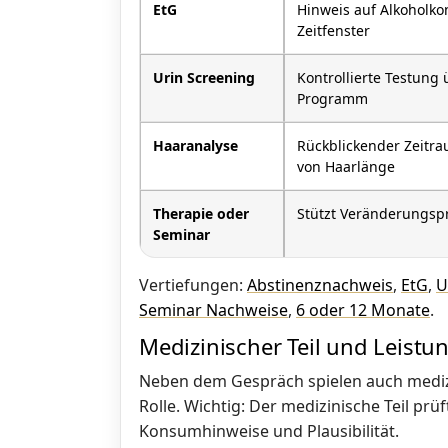
EtG
Hinweis auf Alkoholk
Zeitfenster
Urin Screening
Kontrollierte Testung 
Programm
Haaranalyse
Rückblickender Zeitr
von Haarlänge
Therapie oder
Stützt Veränderungspr
Seminar
Vertiefungen:
Abstinenznachweis
,
EtG
,
U
Seminar Nachweise
,
6 oder 12 Monate
.
Medizinischer Teil und Leistu
Neben dem Gespräch spielen auch medizi
Rolle. Wichtig: Der medizinische Teil pr
Konsumhinweise und Plausibilität.