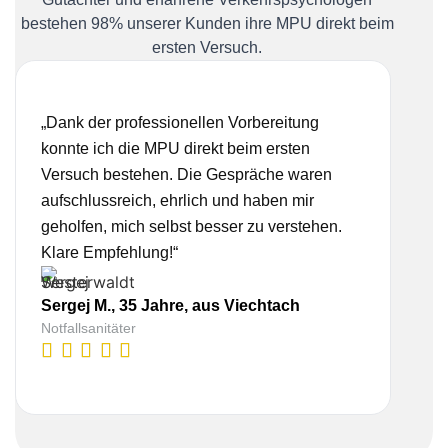
bestehen 98% unserer Kunden ihre MPU direkt beim
ersten Versuch.
„Dank der professionellen Vorbereitung
„Ich
konnte ich die MPU direkt beim ersten
Bera
Versuch bestehen. Die Gespräche waren
nehm
aufschlussreich, ehrlich und haben mir
real
geholfen, mich selbst besser zu verstehen.
Vorb
Klare Empfehlung!“
gesc
Sergej M., 35 Jahre, aus Viechtach
Notfallsanitäter
Lisa
Kauf