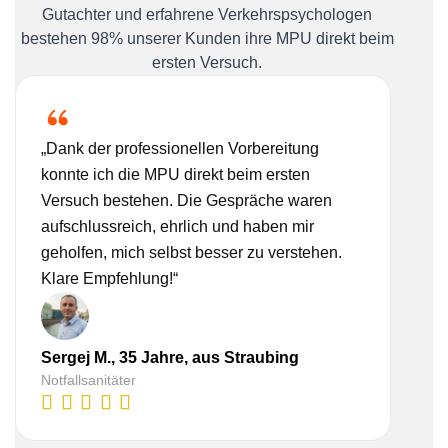
Gutachter und erfahrene Verkehrspsychologen
bestehen 98% unserer Kunden ihre MPU direkt beim
ersten Versuch.
„Dank der professionellen Vorbereitung
„Ich
konnte ich die MPU direkt beim ersten
Bera
Versuch bestehen. Die Gespräche waren
nehm
aufschlussreich, ehrlich und haben mir
real
geholfen, mich selbst besser zu verstehen.
Vorb
Klare Empfehlung!“
gesc
Sergej M., 35 Jahre, aus Straubing
Lisa
Notfallsanitäter
Kauf