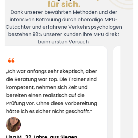
für sich.
Dank unserer bewährten Methoden und der
intensiven Betreuung durch ehemalige MPU-
Gutachter und erfahrene Verkehrspsychologen
bestehen 98% unserer Kunden ihre MPU direkt
beim ersten Versuch.
angs sehr skeptisch, aber
„Ich hatte große Angs
 war top. Die Trainer sind
aber hier wurde ich Sc
nehmen sich Zeit und
vorbereitet. Das Team 
en realistisch auf die
erfahren und motivie
. Ohne diese Vorbereitung
die Vorbereitung nur
 sicher nicht geschafft.“
empfehlen!“
Jahre, aus Siegen
Tobias R., 45 Jahre 