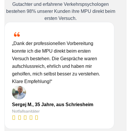
Gutachter und erfahrene Verkehrspsychologen
bestehen 98% unserer Kunden ihre MPU direkt beim
ersten Versuch.
„Dank der professionellen Vorbereitung
„Ich
konnte ich die MPU direkt beim ersten
Bera
Versuch bestehen. Die Gespräche waren
nehm
aufschlussreich, ehrlich und haben mir
real
geholfen, mich selbst besser zu verstehen.
Vorb
Klare Empfehlung!“
gesc
Lisa
Sergej M., 35 Jahre, aus Schriesheim
Kauf
Notfallsanitäter