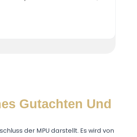
die P
hes Gutachten Und
hluss der MPU darstellt. Es wird von