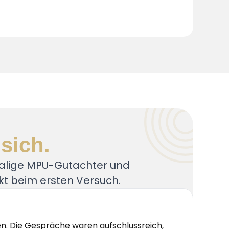
 sich.
alige MPU-Gutachter und
t beim ersten Versuch.
en. Die Gespräche waren aufschlussreich,
„Ich 