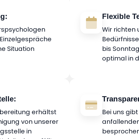
ng:
Flexible 
rspsychologen
Wir richten
Einzelgespräche
Bedürfniss
he Situation
bis Sonnta
optimal in d
elle:
Transparen
bereitung erhältst
Bei uns gibt
nigung von unserer
anfallende
sstelle in
besprochen 