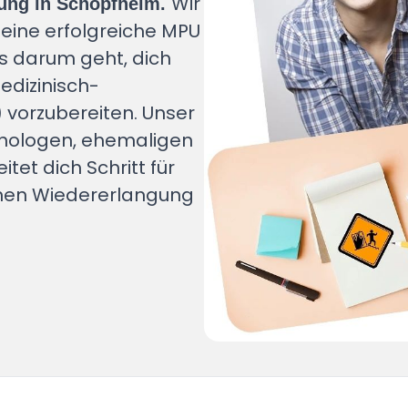
Wir
ung in Schopfheim.
eine erfolgreiche MPU
es darum geht, dich
edizinisch-
vorzubereiten. Unser
hologen, ehemaligen
et dich Schritt für
ichen Wiedererlangung