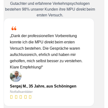
Gutachter und erfahrene Verkehrspsychologen
bestehen 98% unserer Kunden ihre MPU direkt beim
ersten Versuch.
„Dank der professionellen Vorbereitung
„Ich
konnte ich die MPU direkt beim ersten
Bera
Versuch bestehen. Die Gespräche waren
nehm
aufschlussreich, ehrlich und haben mir
real
geholfen, mich selbst besser zu verstehen.
Vorb
Klare Empfehlung!“
gesc
Sergej M., 35 Jahre, aus Schöningen
Lis
Notfallsanitäter
Kauf