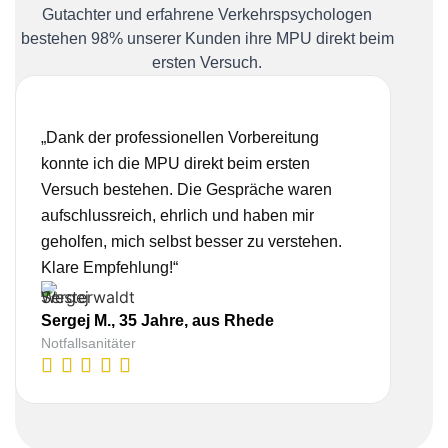
Gutachter und erfahrene Verkehrspsychologen
bestehen 98% unserer Kunden ihre MPU direkt beim
ersten Versuch.
„Dank der professionellen Vorbereitung
„Ich
konnte ich die MPU direkt beim ersten
Bera
Versuch bestehen. Die Gespräche waren
nehm
aufschlussreich, ehrlich und haben mir
real
geholfen, mich selbst besser zu verstehen.
Vorb
Klare Empfehlung!“
gesc
Sergej M., 35 Jahre, aus Rhede
Lis
Notfallsanitäter
Kauf