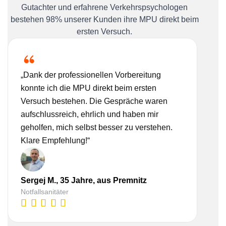
Gutachter und erfahrene Verkehrspsychologen
bestehen 98% unserer Kunden ihre MPU direkt beim
ersten Versuch.
„Dank der professionellen Vorbereitung
„Ich
konnte ich die MPU direkt beim ersten
Bera
Versuch bestehen. Die Gespräche waren
nehm
aufschlussreich, ehrlich und haben mir
real
geholfen, mich selbst besser zu verstehen.
Vorb
Klare Empfehlung!“
gesc
Lisa
Sergej M., 35 Jahre, aus Premnitz
Kauf
Notfallsanitäter