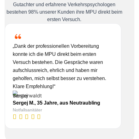
Gutachter und erfahrene Verkehrspsychologen
bestehen 98% unserer Kunden ihre MPU direkt beim
ersten Versuch.
„Dank der professionellen Vorbereitung
„Ich
konnte ich die MPU direkt beim ersten
Bera
Versuch bestehen. Die Gespräche waren
nehm
aufschlussreich, ehrlich und haben mir
real
geholfen, mich selbst besser zu verstehen.
Vorb
Klare Empfehlung!“
gesc
Sergej M., 35 Jahre, aus Neutraubling
Lisa
Notfallsanitäter
Kauf