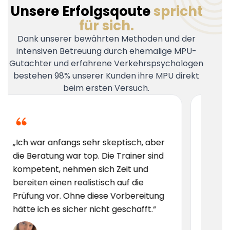
Unsere Erfolgsqoute
spricht
für sich.
Dank unserer bewährten Methoden und der
intensiven Betreuung durch ehemalige MPU-
Gutachter und erfahrene Verkehrspsychologen
bestehen 98% unserer Kunden ihre MPU direkt
beim ersten Versuch.
„Ich hatte große Ang
fangs sehr skeptisch, aber
aber hier wurde ich S
g war top. Die Trainer sind
vorbereitet. Das Team
 nehmen sich Zeit und
erfahren und motivie
nen realistisch auf die
die Vorbereitung nu
r. Ohne diese Vorbereitung
empfehlen!“
s sicher nicht geschafft.“