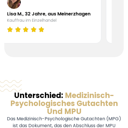
Tobias R., 45 Jahre 
2 Jahre, aus Meinerzhagen
Meinerzhagen
Einzelhandel
KFZ-Mechatroniker
Unterschied:
Medizinisch-
Psychologisches Gutachten
Und MPU
Das Medizinisch-Psychologische Gutachten (MPG)
ist das Dokument, das den Abschluss der MPU