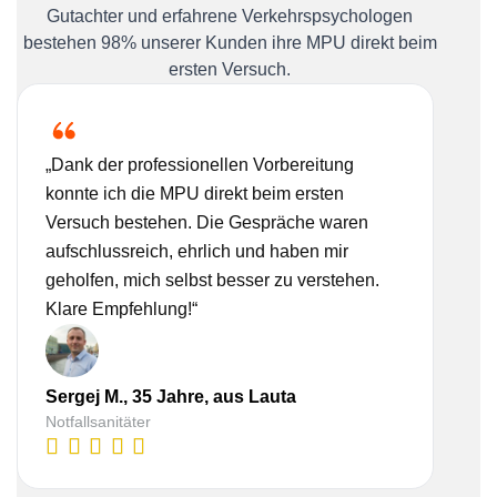
Gutachter und erfahrene Verkehrspsychologen
bestehen 98% unserer Kunden ihre MPU direkt beim
ersten Versuch.
„Dank der professionellen Vorbereitung
„Ich
konnte ich die MPU direkt beim ersten
Bera
Versuch bestehen. Die Gespräche waren
nehm
aufschlussreich, ehrlich und haben mir
real
geholfen, mich selbst besser zu verstehen.
Vorb
Klare Empfehlung!“
gesc
Sergej M., 35 Jahre, aus Lauta
Lisa
Notfallsanitäter
Kauf