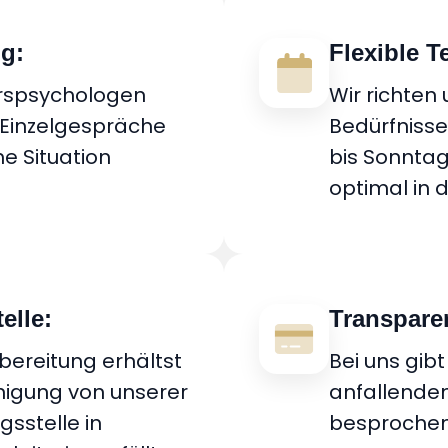
ng:
Flexible 
rspsychologen
Wir richten
Einzelgespräche
Bedürfniss
he Situation
bis Sonnta
optimal in d
elle:
Transparen
bereitung erhältst
Bei uns gibt
nigung von unserer
anfallende
sstelle in
besprochen 