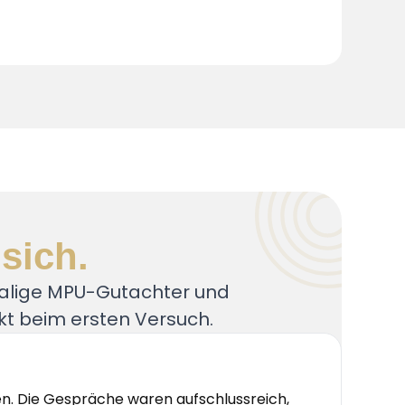
 sich.
alige MPU-Gutachter und
t beim ersten Versuch.
en. Die Gespräche waren aufschlussreich,
„Ich 