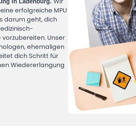
Wir
ung in Ladenburg.
eine erfolgreiche MPU
es darum geht, dich
edizinisch-
vorzubereiten. Unser
hologen, ehemaligen
et dich Schritt für
ichen Wiedererlangung