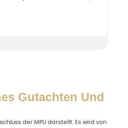
die P
hes Gutachten Und
hluss der MPU darstellt. Es wird von