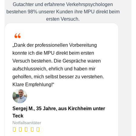
Gutachter und erfahrene Verkehrspsychologen
bestehen 98% unserer Kunden ihre MPU direkt beim
ersten Versuch.
„Dank der professionellen Vorbereitung
„Ich
konnte ich die MPU direkt beim ersten
Bera
Versuch bestehen. Die Gespräche waren
nehm
aufschlussreich, ehrlich und haben mir
real
geholfen, mich selbst besser zu verstehen.
Vorb
Klare Empfehlung!“
gesc
Sergej M., 35 Jahre, aus Kirchheim unter
Lisa
Teck
Tec
Notfallsanitäter
Kauf