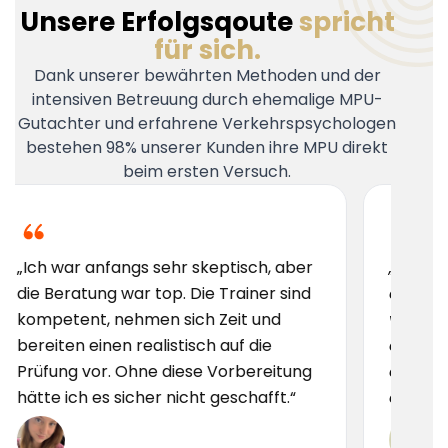
Unsere Erfolgsqoute
spricht
für sich.
Dank unserer bewährten Methoden und der
intensiven Betreuung durch ehemalige MPU-
Gutachter und erfahrene Verkehrspsychologen
bestehen 98% unserer Kunden ihre MPU direkt
beim ersten Versuch.
angs sehr skeptisch, aber
„Ich hatte große Angs
war top. Die Trainer sind
aber hier wurde ich Sch
nehmen sich Zeit und
vorbereitet. Das Team 
n realistisch auf die
erfahren und motivier
 Ohne diese Vorbereitung
die Vorbereitung nur
sicher nicht geschafft.“
empfehlen!“