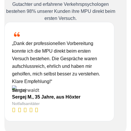
Gutachter und erfahrene Verkehrspsychologen
bestehen 98% unserer Kunden ihre MPU direkt beim
ersten Versuch.
„Dank der professionellen Vorbereitung
„Ich
konnte ich die MPU direkt beim ersten
Bera
Versuch bestehen. Die Gespräche waren
nehm
aufschlussreich, ehrlich und haben mir
real
geholfen, mich selbst besser zu verstehen.
Vorb
Klare Empfehlung!“
gesc
Sergej M., 35 Jahre, aus Höxter
Lisa
Notfallsanitäter
Kauf