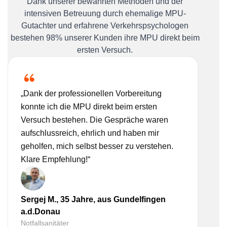
Dank unserer bewährten Methoden und der
intensiven Betreuung durch ehemalige MPU-
Gutachter und erfahrene Verkehrspsychologen
bestehen 98% unserer Kunden ihre MPU direkt beim
ersten Versuch.
„Dank der professionellen Vorbereitung
„Ich
konnte ich die MPU direkt beim ersten
Bera
Versuch bestehen. Die Gespräche waren
nehm
aufschlussreich, ehrlich und haben mir
real
geholfen, mich selbst besser zu verstehen.
Vorb
Klare Empfehlung!“
gesc
Lisa
Sergej M., 35 Jahre, aus Gundelfingen
a.d
a.d.Donau
Kauf
Notfallsanitäter