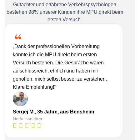
Gutachter und erfahrene Verkehrspsychologen
bestehen 98% unserer Kunden ihre MPU direkt beim
ersten Versuch.
„Dank der professionellen Vorbereitung
„Ich
konnte ich die MPU direkt beim ersten
Bera
Versuch bestehen. Die Gespräche waren
nehm
aufschlussreich, ehrlich und haben mir
real
geholfen, mich selbst besser zu verstehen.
Vorb
Klare Empfehlung!“
gesc
Lis
Sergej M., 35 Jahre, aus Bensheim
Kauf
Notfallsanitäter