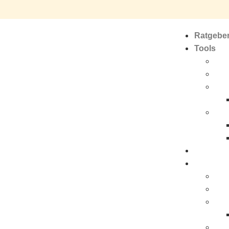
Ratgebe
Tools
Pro
Res
Rea
Buß
Ratgeber
Tools
Pro
Res
Rea
Buß