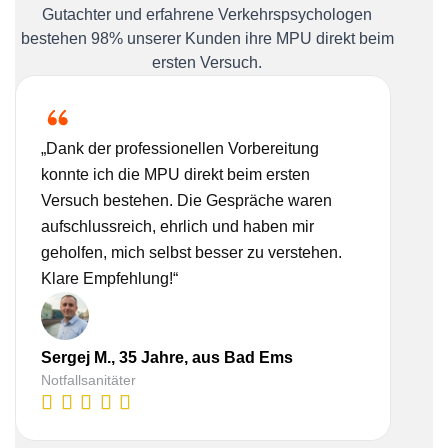
Gutachter und erfahrene Verkehrspsychologen
bestehen 98% unserer Kunden ihre MPU direkt beim
ersten Versuch.
„Dank der professionellen Vorbereitung
„Ich
konnte ich die MPU direkt beim ersten
Bera
Versuch bestehen. Die Gespräche waren
nehm
aufschlussreich, ehrlich und haben mir
real
geholfen, mich selbst besser zu verstehen.
Vorb
Klare Empfehlung!“
gesc
Sergej M., 35 Jahre, aus Bad Ems
Lis
Notfallsanitäter
Kauf