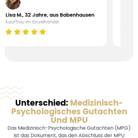
Tobias R., 45 Jahre a
Jahre, aus Babenhausen
Babenhausen
nzelhandel
KFZ-Mechatroniker
Unterschied:
Medizinisch-
Psychologisches Gutachten
Und MPU
Das Medizinisch-Psychologische Gutachten (MPG)
ist das Dokument, das den Abschluss der MPU