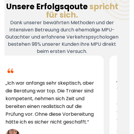
Unsere Erfolgsqoute
spricht
für sich.
Dank unserer bewährten Methoden und der
intensiven Betreuung durch ehemalige MPU-
Gutachter und erfahrene Verkehrspsychologen
bestehen 98% unserer Kunden ihre MPU direkt
beim ersten Versuch.
„Ich hatte große Angs
angs sehr skeptisch, aber
aber hier wurde ich Sch
war top. Die Trainer sind
vorbereitet. Das Team 
nehmen sich Zeit und
erfahren und motivier
n realistisch auf die
die Vorbereitung nur
 Ohne diese Vorbereitung
empfehlen!“
sicher nicht geschafft.“